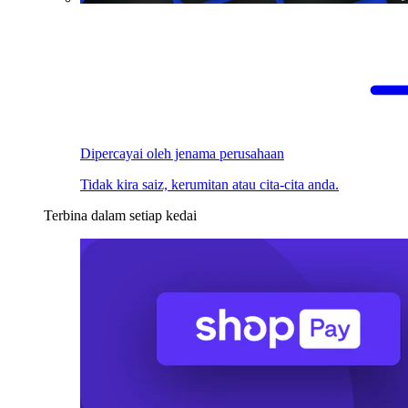
Dipercayai oleh jenama perusahaan
Tidak kira saiz, kerumitan atau cita-cita anda.
Terbina dalam setiap kedai