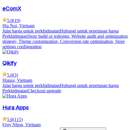
eComX
5.0
(
19
)
|
Ha Noi, Vietnam
Julat harga untuk perkhidmatan
Hubungi untuk penetapan harga
Perkhidmatan
Store build or redesign, Website audit and optimization
strategy, Theme customization, Conversion rate optimization, Store
settings configuration
Qikify
5.0
(
3
)
|
Hanoi, Vietnam
Julat harga untuk perkhidmatan
Hubungi untuk penetapan harga
Perkhidmatan
Checkout upgrade
Hura Apps
5.0
(
115
)
|
Quy Nhon, Vietnam