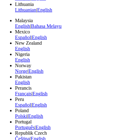
Lithuania
Lithuanian
|
English
Malaysia
English
|
Bahasa Melayu
Mexico
Español
|
English
New Zealand
English
Nigeria
English
Norway
Norge
|
English
Pakistan
English
Perancis
Français
|
English
Peru
Español
|
English
Poland
Polski
|
English
Portugal
Português
|
English
Republik Czech
Čeština
|
English