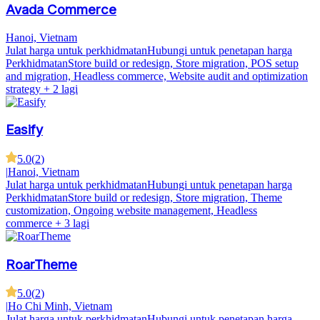
Avada Commerce
Hanoi, Vietnam
Julat harga untuk perkhidmatan
Hubungi untuk penetapan harga
Perkhidmatan
Store build or redesign, Store migration, POS setup
and migration, Headless commerce, Website audit and optimization
strategy
+ 2 lagi
Easify
5.0
(
2
)
|
Hanoi, Vietnam
Julat harga untuk perkhidmatan
Hubungi untuk penetapan harga
Perkhidmatan
Store build or redesign, Store migration, Theme
customization, Ongoing website management, Headless
commerce
+ 3 lagi
RoarTheme
5.0
(
2
)
|
Ho Chi Minh, Vietnam
Julat harga untuk perkhidmatan
Hubungi untuk penetapan harga