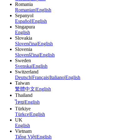
Romania
Romanian
|
English
Sepanyol
Español
|
English
Singapura
English
Slovakia
Slovenčina
|
English
Slovenia
Slovenščina
|
English
Sweden
Svenska
|
English
Switzerland
Deutsch
|
Français
|
Italiano
|
English
Taiwan
繁體中文
|
English
Thailand
ไทย
|
English
Türkiye
Türkçe
|
English
UK
English
Vietnam
Tiếng Việt
|
English