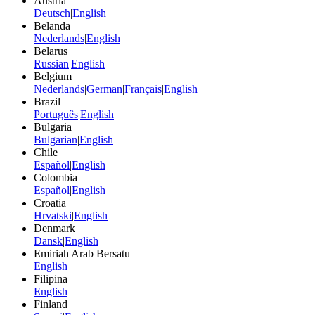
Austria
Deutsch
|
English
Belanda
Nederlands
|
English
Belarus
Russian
|
English
Belgium
Nederlands
|
German
|
Français
|
English
Brazil
Português
|
English
Bulgaria
Bulgarian
|
English
Chile
Español
|
English
Colombia
Español
|
English
Croatia
Hrvatski
|
English
Denmark
Dansk
|
English
Emiriah Arab Bersatu
English
Filipina
English
Finland