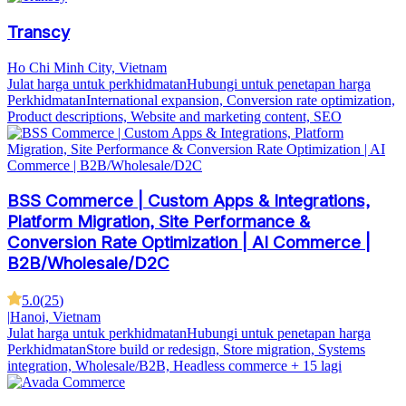
Transcy
Ho Chi Minh City, Vietnam
Julat harga untuk perkhidmatan
Hubungi untuk penetapan harga
Perkhidmatan
International expansion, Conversion rate optimization,
Product descriptions, Website and marketing content, SEO
BSS Commerce | Custom Apps & Integrations,
Platform Migration, Site Performance &
Conversion Rate Optimization | AI Commerce |
B2B/Wholesale/D2C
5.0
(
25
)
|
Hanoi, Vietnam
Julat harga untuk perkhidmatan
Hubungi untuk penetapan harga
Perkhidmatan
Store build or redesign, Store migration, Systems
integration, Wholesale/B2B, Headless commerce
+ 15 lagi