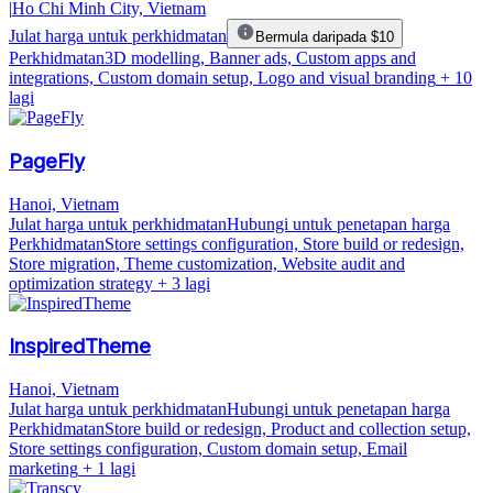
|
Ho Chi Minh City, Vietnam
Julat harga untuk perkhidmatan
Bermula daripada $10
Perkhidmatan
3D modelling, Banner ads, Custom apps and
integrations, Custom domain setup, Logo and visual branding
+ 10
lagi
PageFly
Hanoi, Vietnam
Julat harga untuk perkhidmatan
Hubungi untuk penetapan harga
Perkhidmatan
Store settings configuration, Store build or redesign,
Store migration, Theme customization, Website audit and
optimization strategy
+ 3 lagi
InspiredTheme
Hanoi, Vietnam
Julat harga untuk perkhidmatan
Hubungi untuk penetapan harga
Perkhidmatan
Store build or redesign, Product and collection setup,
Store settings configuration, Custom domain setup, Email
marketing
+ 1 lagi