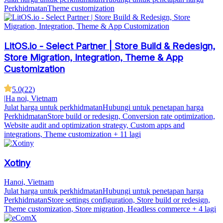
Perkhidmatan
Theme customization
LitOS.io - Select Partner | Store Build & Redesign,
Store Migration, Integration, Theme & App
Customization
5.0
(
22
)
|
Ha noi, Vietnam
Julat harga untuk perkhidmatan
Hubungi untuk penetapan harga
Perkhidmatan
Store build or redesign, Conversion rate optimization,
Website audit and optimization strategy, Custom apps and
integrations, Theme customization
+ 11 lagi
Xotiny
Hanoi, Vietnam
Julat harga untuk perkhidmatan
Hubungi untuk penetapan harga
Perkhidmatan
Store settings configuration, Store build or redesign,
Theme customization, Store migration, Headless commerce
+ 4 lagi