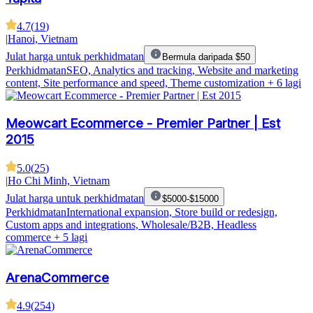
4.7
(
19
)
|
Hanoi, Vietnam
Julat harga untuk perkhidmatan
Bermula daripada $50
Perkhidmatan
SEO, Analytics and tracking, Website and marketing
content, Site performance and speed, Theme customization
+ 6 lagi
Meowcart Ecommerce - Premier Partner | Est
2015
5.0
(
25
)
|
Ho Chi Minh, Vietnam
Julat harga untuk perkhidmatan
$5000-$15000
Perkhidmatan
International expansion, Store build or redesign,
Custom apps and integrations, Wholesale/B2B, Headless
commerce
+ 5 lagi
ArenaCommerce
4.9
(
254
)