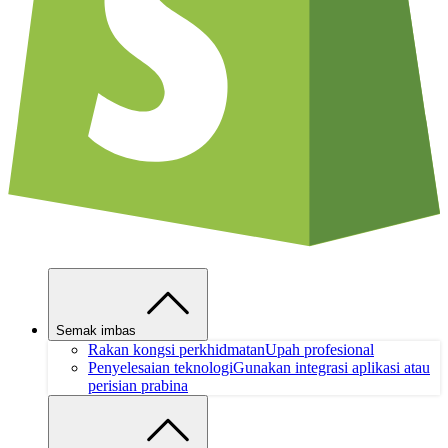
Semak imbas
Rakan kongsi perkhidmatan
Upah profesional
Penyelesaian teknologi
Gunakan integrasi aplikasi atau
perisian prabina