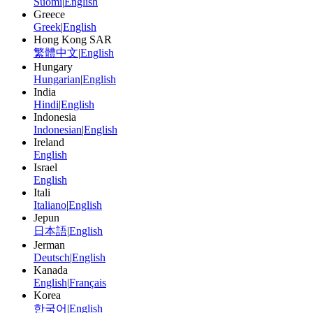
Suomi
|
English
Greece
Greek
|
English
Hong Kong SAR
繁體中文
|
English
Hungary
Hungarian
|
English
India
Hindi
|
English
Indonesia
Indonesian
|
English
Ireland
English
Israel
English
Itali
Italiano
|
English
Jepun
日本語
|
English
Jerman
Deutsch
|
English
Kanada
English
|
Français
Korea
한국어
|
English