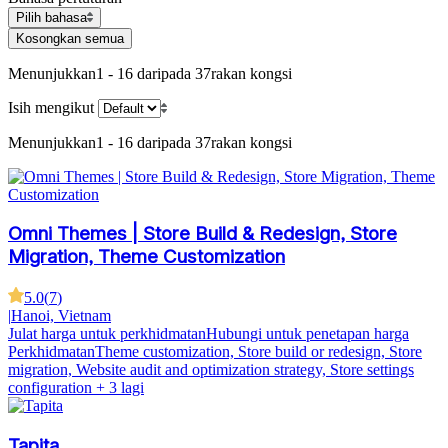
Pilih bahasa
Kosongkan semua
Menunjukkan
1 - 16 daripada 37
rakan kongsi
Isih mengikut
Menunjukkan
1 - 16 daripada 37
rakan kongsi
Omni Themes | Store Build & Redesign, Store
Migration, Theme Customization
5.0
(
7
)
|
Hanoi, Vietnam
Julat harga untuk perkhidmatan
Hubungi untuk penetapan harga
Perkhidmatan
Theme customization, Store build or redesign, Store
migration, Website audit and optimization strategy, Store settings
configuration
+ 3 lagi
Tapita