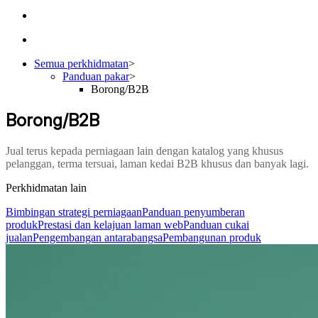
Semua perkhidmatan
>
Panduan pakar
>
Borong/B2B
Borong/B2B
Jual terus kepada perniagaan lain dengan katalog yang khusus
pelanggan, terma tersuai, laman kedai B2B khusus dan banyak lagi.
Perkhidmatan lain
Bimbingan strategi perniagaan
Panduan penyumberan
produk
Prestasi dan kelajuan laman web
Panduan cukai
jualan
Pengembangan antarabangsa
Pembangunan produk