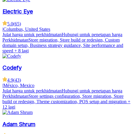
Electric Eye
5.0
(
65
)
|
Columbus, United States
Julat harga untuk perkhidmatan
Hubungi untuk penetapan harga
Perkhidmatan
Store migration, Store build or redesign, Custom
domain setup, Business strategy guidance, Site performance and
speed
+ 8 lagi
Codefy
4.9
(
43
)
|
México, Mexico
Julat harga untuk perkhidmatan
Hubungi untuk penetapan harga
Perkhidmatan
Store settings configuration, Store migration, Store
build or redesign, Theme customization, POS setup and migration
+
12 lagi
Adam Shrum