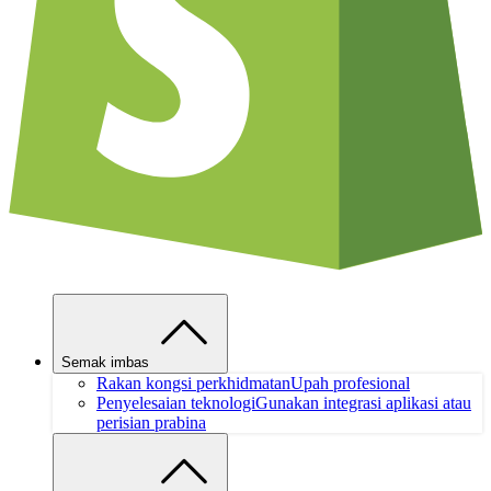
Semak imbas
Rakan kongsi perkhidmatan
Upah profesional
Penyelesaian teknologi
Gunakan integrasi aplikasi atau
perisian prabina