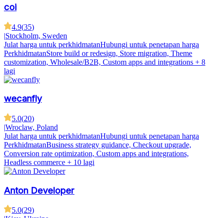
coi
4.9
(
35
)
|
Stockholm, Sweden
Julat harga untuk perkhidmatan
Hubungi untuk penetapan harga
Perkhidmatan
Store build or redesign, Store migration, Theme
customization, Wholesale/B2B, Custom apps and integrations
+ 8
lagi
wecanfly
5.0
(
20
)
|
Wroclaw, Poland
Julat harga untuk perkhidmatan
Hubungi untuk penetapan harga
Perkhidmatan
Business strategy guidance, Checkout upgrade,
Conversion rate optimization, Custom apps and integrations,
Headless commerce
+ 10 lagi
Anton Developer
5.0
(
29
)