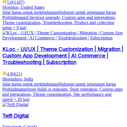
5.0
(
1187
)
|
Houston, United States
Julat harga untuk perkhidmatan
Hubungi untuk penetapan harga
Perkhidmatan
Checkout upgrade, Custom apps and integrations,
Theme customization, Troubleshooting, Product and collection
setup
+ 9 lagi
KLoc - UI/UX | Theme Customization | Migration |
Custom App Development | AI Commerce |
Troubleshooting | Subscription
4.9
(
621
)
|
Bengaluru, India
Julat harga untuk perkhidmatan
Hubungi untuk penetapan harga
Perkhidmatan
Store build or redesign, Store migration, Custom apps
and integrations, Theme customization, Site performance and
speed
+ 20 lagi
Teifi Digital
Vancouver, Canada