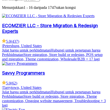
Menunjukkan
1 - 16 daripada 1747
rakan kongsi
ECOMZIER LLC - Store Migration & Redesign
Experts
5.0
(
437
)
|
Petersburg, United States
Julat harga untuk perkhidmatan
Hubungi untuk penetapan harga
Perkhidmatan
Store migration, Store build or redesign, POS setup
and migration, Theme customization, Wholesale/B2B
+ 17 lagi
Savvy Programmers
5.0
(
62
)
|
Tarrytown, United States
Julat harga untuk perkhidmatan
Hubungi untuk penetapan harga
Perkhidmatan
Store build or redesign, Store migration, Theme
customization, Ongoing website management, Troubleshooting
+ 3
lagi