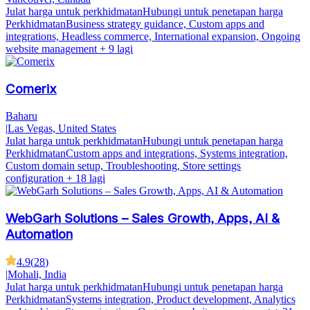
Julat harga untuk perkhidmatan
Hubungi untuk penetapan harga
Perkhidmatan
Business strategy guidance, Custom apps and
integrations, Headless commerce, International expansion, Ongoing
website management
+ 9 lagi
Comerix
Baharu
|
Las Vegas, United States
Julat harga untuk perkhidmatan
Hubungi untuk penetapan harga
Perkhidmatan
Custom apps and integrations, Systems integration,
Custom domain setup, Troubleshooting, Store settings
configuration
+ 18 lagi
WebGarh Solutions – Sales Growth, Apps, AI &
Automation
4.9
(
28
)
|
Mohali, India
Julat harga untuk perkhidmatan
Hubungi untuk penetapan harga
Perkhidmatan
Systems integration, Product development, Analytics