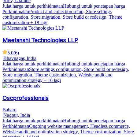
|
Kiev, Ukraine
Julat harga untuk perkhidmatan
Hubungi untuk penetapan harga
Perkhidmatan
Product and collection setup, Store settings
configuration, Store migration, Store build or redesign, Theme
customization
+ 18 lagi
Meetanshi Technologies LLP
5.0
(
6
)
|
Bhavnagar, India
Julat harga untuk perkhidmatan
Hubungi untuk penetapan harga
Perkhidmatan
Store settings configuration, Store build or redesign,
Store migration, Theme customization, Website audit and
optimization strategy
+ 16 lagi
Oscprofessionals
Baharu
|
Nagpur, India
Julat harga untuk perkhidmatan
Hubungi untuk penetapan harga
Perkhidmatan
Ongoing website management, Headless commerce,
Website audit and optimization strategy, Theme customization, Store