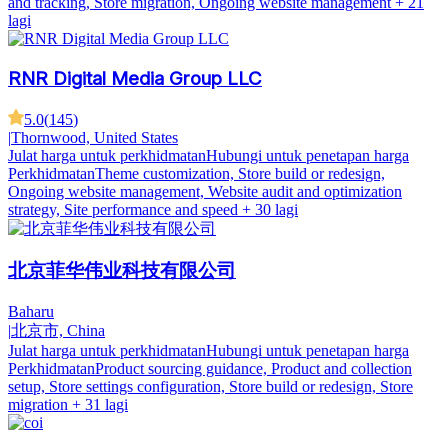
and tracking, Store migration, Ongoing website management
+ 21
lagi
RNR Digital Media Group LLC
5.0
(
145
)
|
Thornwood, United States
Julat harga untuk perkhidmatan
Hubungi untuk penetapan harga
Perkhidmatan
Theme customization, Store build or redesign,
Ongoing website management, Website audit and optimization
strategy, Site performance and speed
+ 30 lagi
北京菲华伟业科技有限公司
Baharu
|
北京市, China
Julat harga untuk perkhidmatan
Hubungi untuk penetapan harga
Perkhidmatan
Product sourcing guidance, Product and collection
setup, Store settings configuration, Store build or redesign, Store
migration
+ 31 lagi