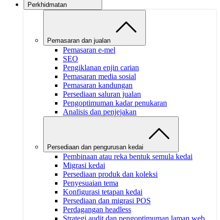
Perkhidmatan
Pemasaran dan jualan
Pemasaran e-mel
SEO
Pengiklanan enjin carian
Pemasaran media sosial
Pemasaran kandungan
Persediaan saluran jualan
Pengoptimuman kadar penukaran
Analisis dan penjejakan
Persediaan dan pengurusan kedai
Pembinaan atau reka bentuk semula kedai
Migrasi kedai
Persediaan produk dan koleksi
Penyesuaian tema
Konfigurasi tetapan kedai
Persediaan dan migrasi POS
Perdagangan headless
Strategi audit dan pengoptimuman laman web