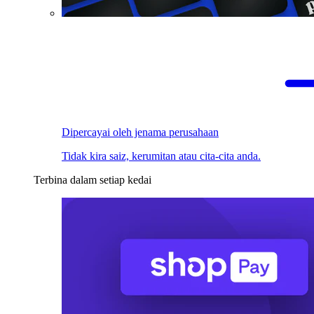
Dipercayai oleh jenama perusahaan
Tidak kira saiz, kerumitan atau cita-cita anda.
Terbina dalam setiap kedai