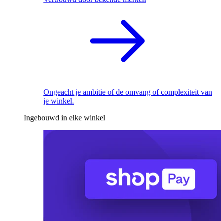
Ongeacht je ambitie of de omvang of complexiteit van
je winkel.
Ingebouwd in elke winkel