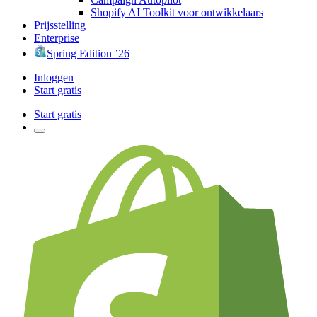
Shopify AI Toolkit voor ontwikkelaars
Prijsstelling
Enterprise
Spring Edition ’26
Inloggen
Start gratis
Start gratis