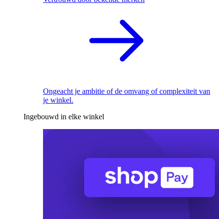
Ongeacht je ambitie of de omvang of complexiteit van
je winkel.
Ingebouwd in elke winkel