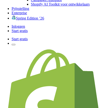
Shopify AI Toolkit voor ontwikkelaars
Prijsstelling
Enterprise
Spring Edition ’26
Inloggen
Start gratis
Start gratis