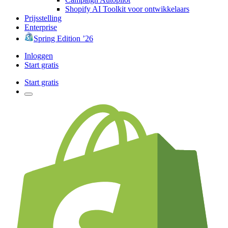
Shopify AI Toolkit voor ontwikkelaars
Prijsstelling
Enterprise
Spring Edition ’26
Inloggen
Start gratis
Start gratis