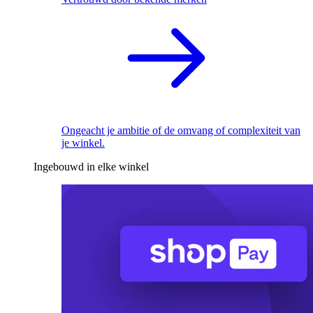
Ongeacht je ambitie of de omvang of complexiteit van
je winkel.
Ingebouwd in elke winkel