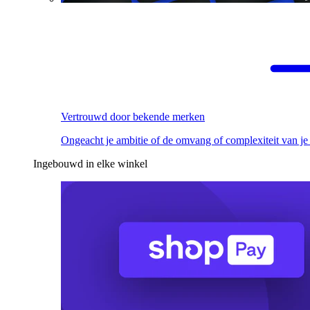
Vertrouwd door bekende merken
Ongeacht je ambitie of de omvang of complexiteit van je
Ingebouwd in elke winkel