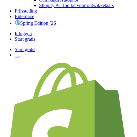
Shopify AI Toolkit voor ontwikkelaars
Prijsstelling
Enterprise
Spring Edition ’26
Inloggen
Start gratis
Start gratis