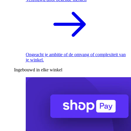
Ongeacht je ambitie of de omvang of complexiteit van
je winkel.
Ingebouwd in elke winkel