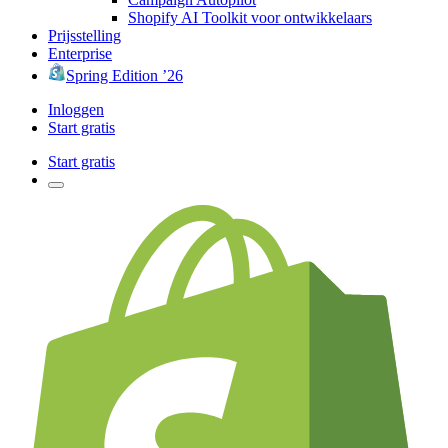
Shopify AI Toolkit voor ontwikkelaars
Prijsstelling
Enterprise
Spring Edition ’26
Inloggen
Start gratis
Start gratis