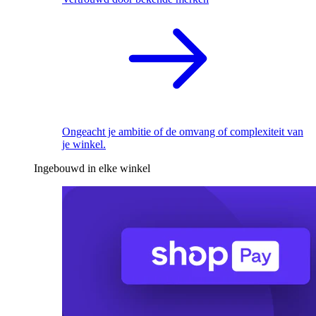
Ongeacht je ambitie of de omvang of complexiteit van
je winkel.
Ingebouwd in elke winkel