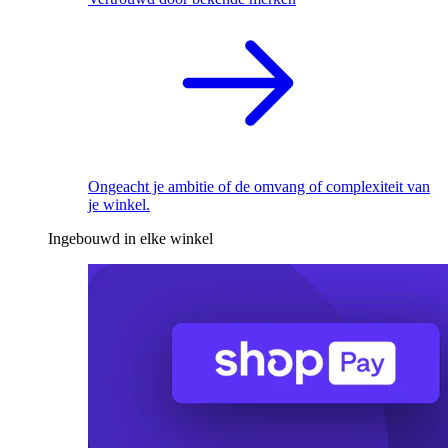
Ongeacht je ambitie of de omvang of complexiteit van
je winkel.
Ingebouwd in elke winkel