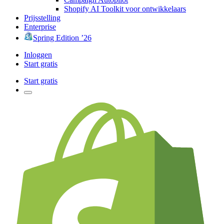
Shopify AI Toolkit voor ontwikkelaars
Prijsstelling
Enterprise
Spring Edition ’26
Inloggen
Start gratis
Start gratis