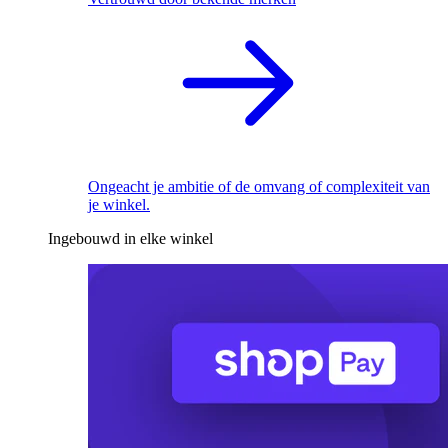
Ongeacht je ambitie of de omvang of complexiteit van
je winkel.
Ingebouwd in elke winkel