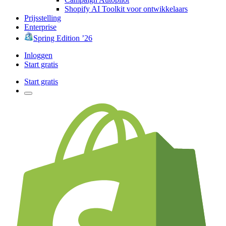
Shopify AI Toolkit voor ontwikkelaars
Prijsstelling
Enterprise
Spring Edition ’26
Inloggen
Start gratis
Start gratis