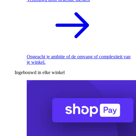
Ongeacht je ambitie of de omvang of complexiteit van
je winkel.
Ingebouwd in elke winkel