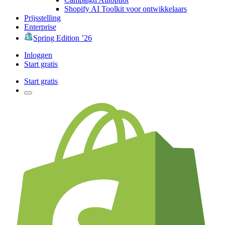
Shopify AI Toolkit voor ontwikkelaars
Prijsstelling
Enterprise
Spring Edition ’26
Inloggen
Start gratis
Start gratis