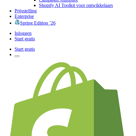
Shopify AI Toolkit voor ontwikkelaars
Prijsstelling
Enterprise
Spring Edition ’26
Inloggen
Start gratis
Start gratis