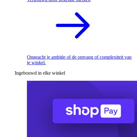
Ongeacht je ambitie of de omvang of complexiteit van
je winkel.
Ingebouwd in elke winkel