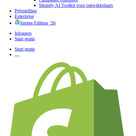
Shopify AI Toolkit voor ontwikkelaars
Prijsstelling
Enterprise
Spring Edition ’26
Inloggen
Start gratis
Start gratis