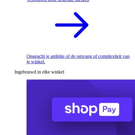
Ongeacht je ambitie of de omvang of complexiteit van
je winkel.
Ingebouwd in elke winkel