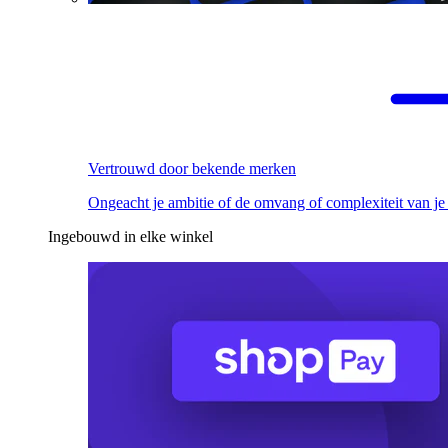
Vertrouwd door bekende merken
Ongeacht je ambitie of de omvang of complexiteit van je
Ingebouwd in elke winkel