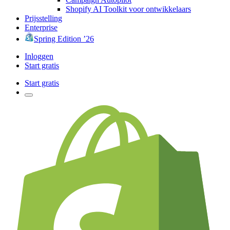
Shopify AI Toolkit voor ontwikkelaars
Prijsstelling
Enterprise
Spring Edition ’26
Inloggen
Start gratis
Start gratis