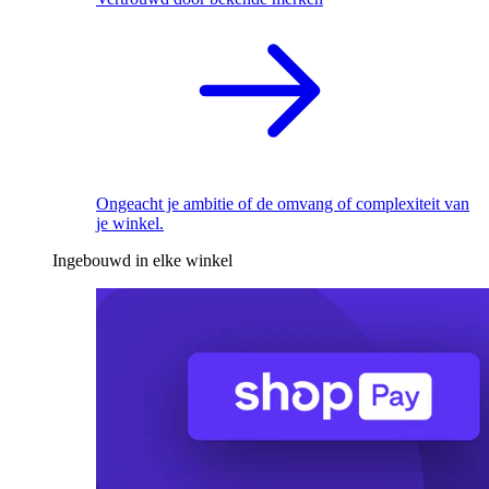
Ongeacht je ambitie of de omvang of complexiteit van
je winkel.
Ingebouwd in elke winkel