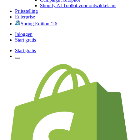
Shopify AI Toolkit voor ontwikkelaars
Prijsstelling
Enterprise
Spring Edition ’26
Inloggen
Start gratis
Start gratis