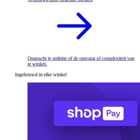
Ongeacht je ambitie of de omvang of complexiteit van
je winkel.
Ingebouwd in elke winkel