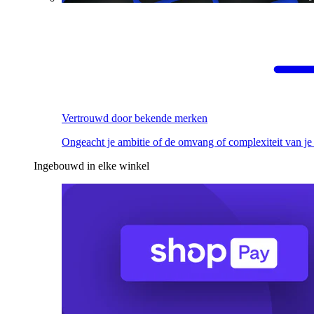
Vertrouwd door bekende merken
Ongeacht je ambitie of de omvang of complexiteit van je
Ingebouwd in elke winkel