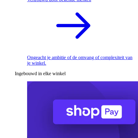
Ongeacht je ambitie of de omvang of complexiteit van
je winkel.
Ingebouwd in elke winkel