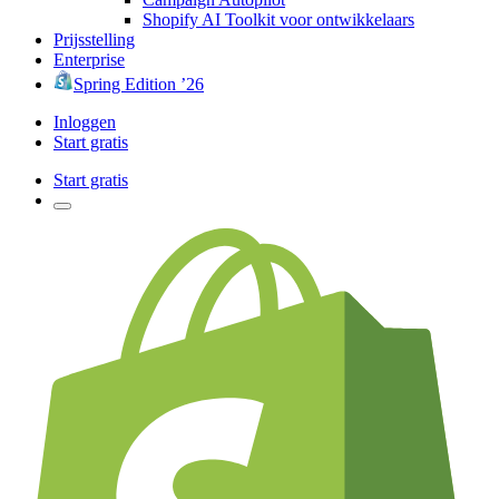
Shopify AI Toolkit voor ontwikkelaars
Prijsstelling
Enterprise
Spring Edition ’26
Inloggen
Start gratis
Start gratis