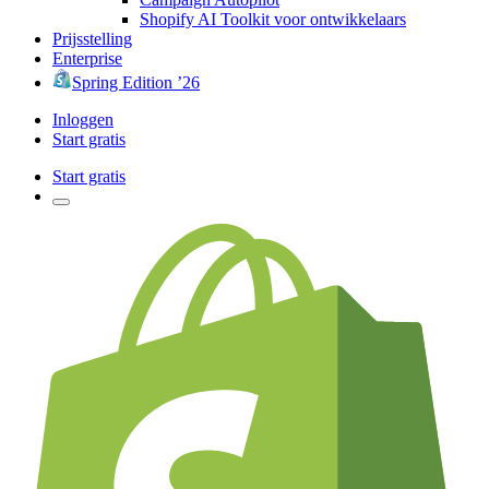
Shopify AI Toolkit voor ontwikkelaars
Prijsstelling
Enterprise
Spring Edition ’26
Inloggen
Start gratis
Start gratis