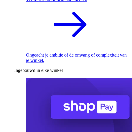
Ongeacht je ambitie of de omvang of complexiteit van
je winkel.
Ingebouwd in elke winkel