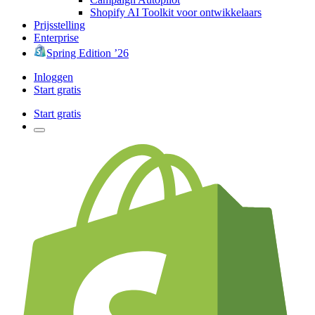
Shopify AI Toolkit voor ontwikkelaars
Prijsstelling
Enterprise
Spring Edition ’26
Inloggen
Start gratis
Start gratis