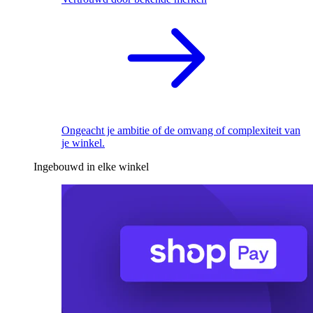
Ongeacht je ambitie of de omvang of complexiteit van
je winkel.
Ingebouwd in elke winkel