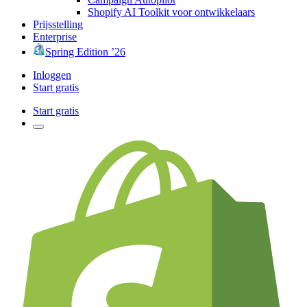
Shopify AI Toolkit voor ontwikkelaars
Prijsstelling
Enterprise
Spring Edition ’26
Inloggen
Start gratis
Start gratis