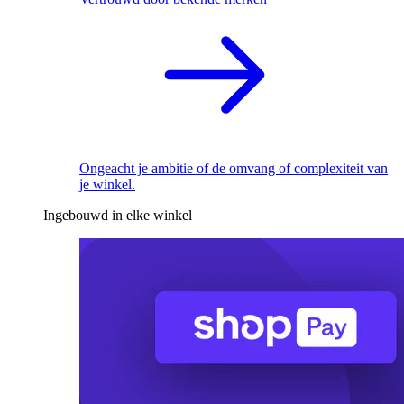
Ongeacht je ambitie of de omvang of complexiteit van
je winkel.
Ingebouwd in elke winkel