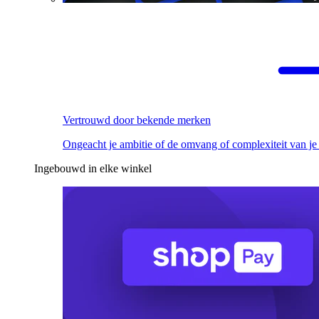
Vertrouwd door bekende merken
Ongeacht je ambitie of de omvang of complexiteit van je
Ingebouwd in elke winkel