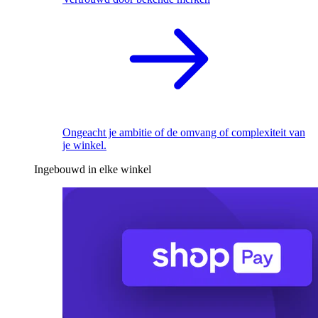
Ongeacht je ambitie of de omvang of complexiteit van
je winkel.
Ingebouwd in elke winkel