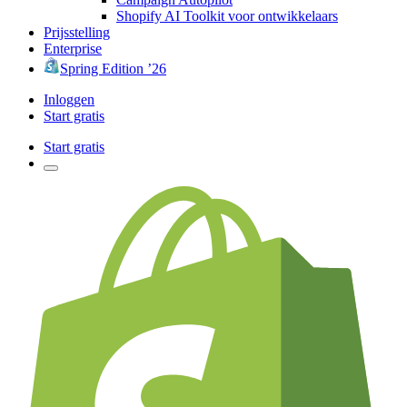
Shopify AI Toolkit voor ontwikkelaars
Prijsstelling
Enterprise
Spring Edition ’26
Inloggen
Start gratis
Start gratis