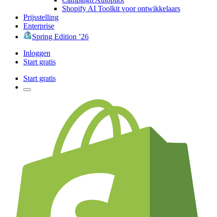
Shopify AI Toolkit voor ontwikkelaars
Prijsstelling
Enterprise
Spring Edition ’26
Inloggen
Start gratis
Start gratis