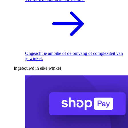
Ongeacht je ambitie of de omvang of complexiteit van
je winkel.
Ingebouwd in elke winkel