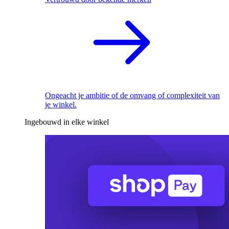
Ongeacht je ambitie of de omvang of complexiteit van
je winkel.
Ingebouwd in elke winkel