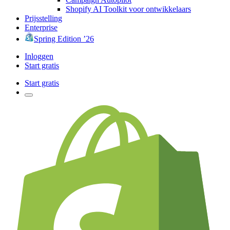
Shopify AI Toolkit voor ontwikkelaars
Prijsstelling
Enterprise
Spring Edition ’26
Inloggen
Start gratis
Start gratis