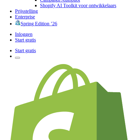
Shopify AI Toolkit voor ontwikkelaars
Prijsstelling
Enterprise
Spring Edition ’26
Inloggen
Start gratis
Start gratis