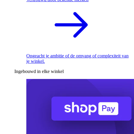
Ongeacht je ambitie of de omvang of complexiteit van
je winkel.
Ingebouwd in elke winkel