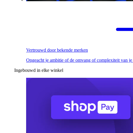
Vertrouwd door bekende merken
Ongeacht je ambitie of de omvang of complexiteit van je
Ingebouwd in elke winkel