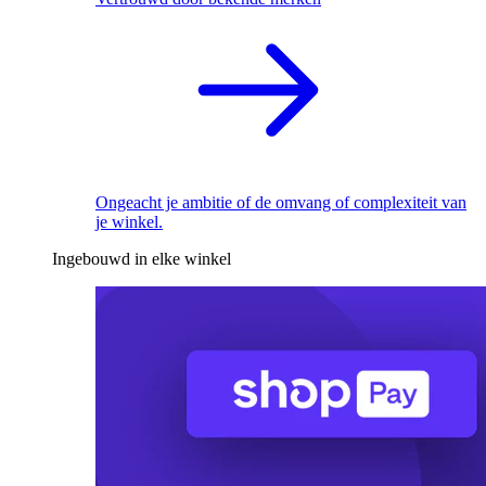
Ongeacht je ambitie of de omvang of complexiteit van
je winkel.
Ingebouwd in elke winkel