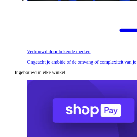
Vertrouwd door bekende merken
Ongeacht je ambitie of de omvang of complexiteit van je
Ingebouwd in elke winkel