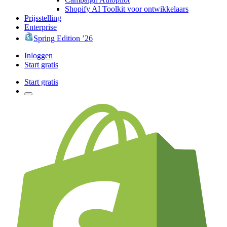
Shopify AI Toolkit voor ontwikkelaars
Prijsstelling
Enterprise
Spring Edition ’26
Inloggen
Start gratis
Start gratis