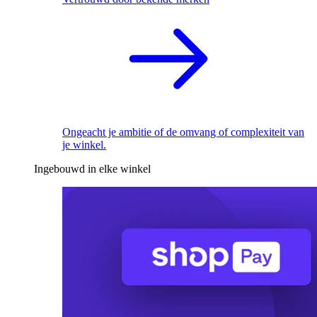
Ongeacht je ambitie of de omvang of complexiteit van
je winkel.
Ingebouwd in elke winkel