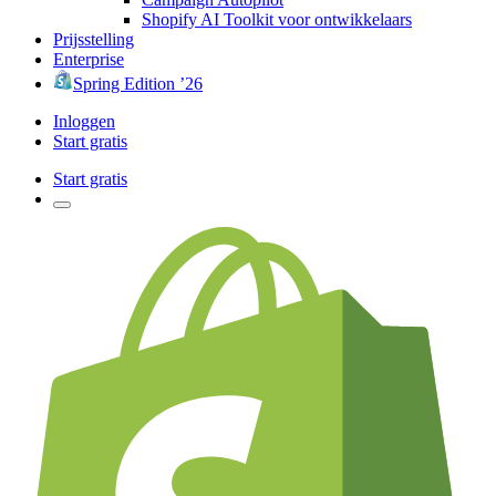
Shopify AI Toolkit voor ontwikkelaars
Prijsstelling
Enterprise
Spring Edition ’26
Inloggen
Start gratis
Start gratis