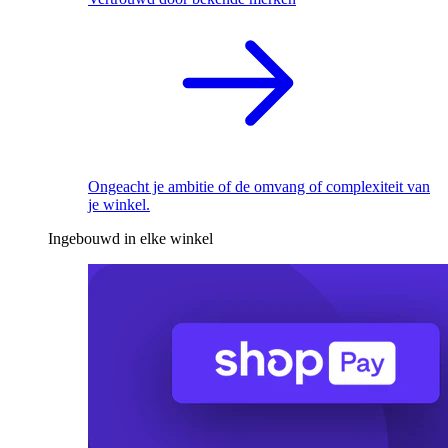
Ongeacht je ambitie of de omvang of complexiteit van
je winkel.
Ingebouwd in elke winkel