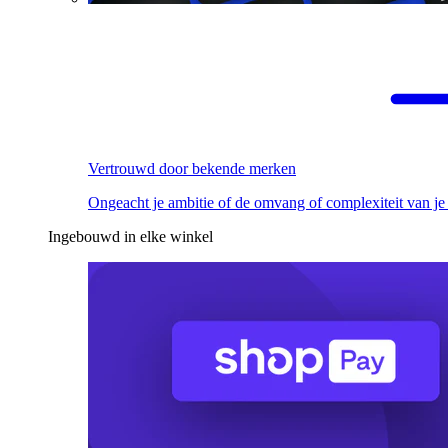
Vertrouwd door bekende merken
Ongeacht je ambitie of de omvang of complexiteit van je
Ingebouwd in elke winkel