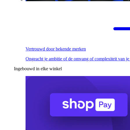
Vertrouwd door bekende merken
Ongeacht je ambitie of de omvang of complexiteit van je
Ingebouwd in elke winkel