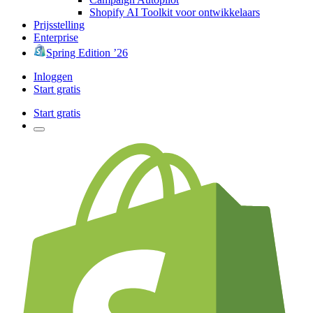
Shopify AI Toolkit voor ontwikkelaars
Prijsstelling
Enterprise
Spring Edition ’26
Inloggen
Start gratis
Start gratis