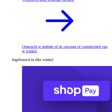
Ongeacht je ambitie of de omvang of complexiteit van
je winkel.
Ingebouwd in elke winkel