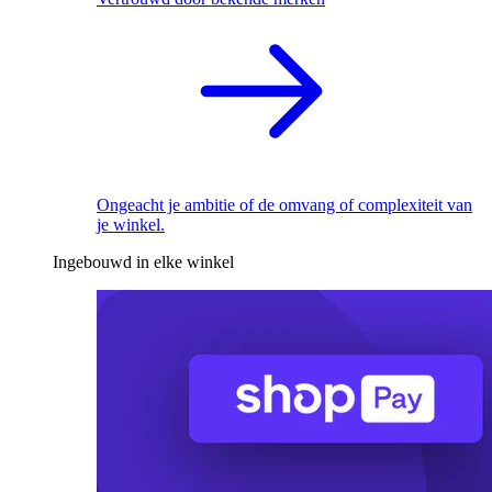
Ongeacht je ambitie of de omvang of complexiteit van
je winkel.
Ingebouwd in elke winkel