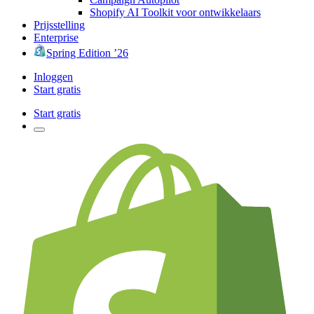
Shopify AI Toolkit voor ontwikkelaars
Prijsstelling
Enterprise
Spring Edition ’26
Inloggen
Start gratis
Start gratis