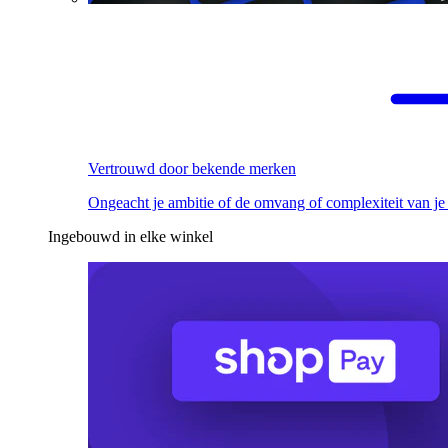
Vertrouwd door bekende merken
Ongeacht je ambitie of de omvang of complexiteit van je
Ingebouwd in elke winkel