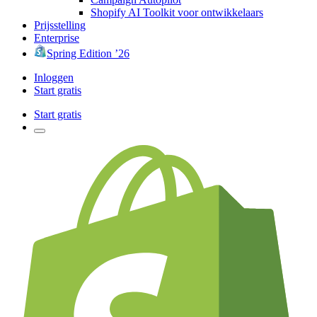
Shopify AI Toolkit voor ontwikkelaars
Prijsstelling
Enterprise
Spring Edition ’26
Inloggen
Start gratis
Start gratis