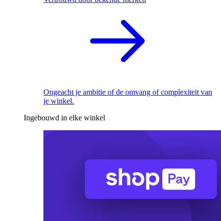
Ongeacht je ambitie of de omvang of complexiteit van
je winkel.
Ingebouwd in elke winkel