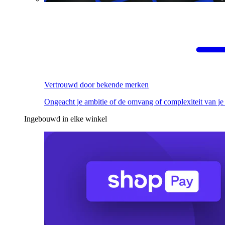
Vertrouwd door bekende merken
Ongeacht je ambitie of de omvang of complexiteit van je
Ingebouwd in elke winkel