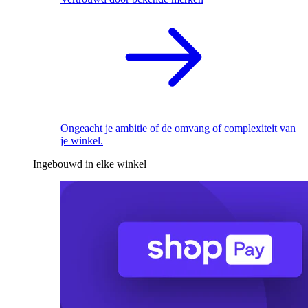
Ongeacht je ambitie of de omvang of complexiteit van
je winkel.
Ingebouwd in elke winkel