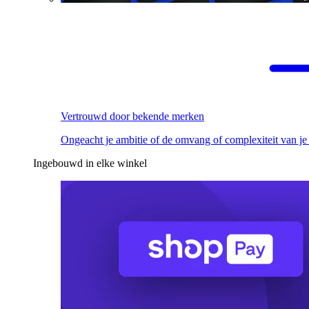
Vertrouwd door bekende merken
Ongeacht je ambitie of de omvang of complexiteit van je
Ingebouwd in elke winkel