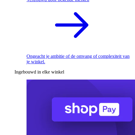
Ongeacht je ambitie of de omvang of complexiteit van
je winkel.
Ingebouwd in elke winkel