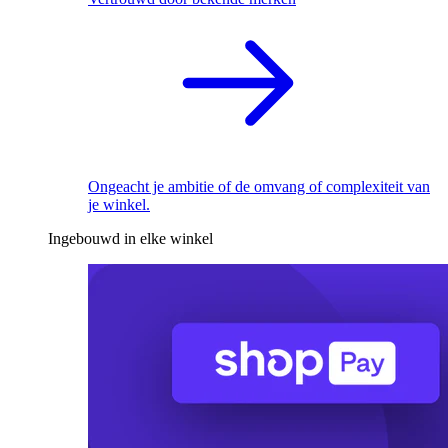
Ongeacht je ambitie of de omvang of complexiteit van
je winkel.
Ingebouwd in elke winkel