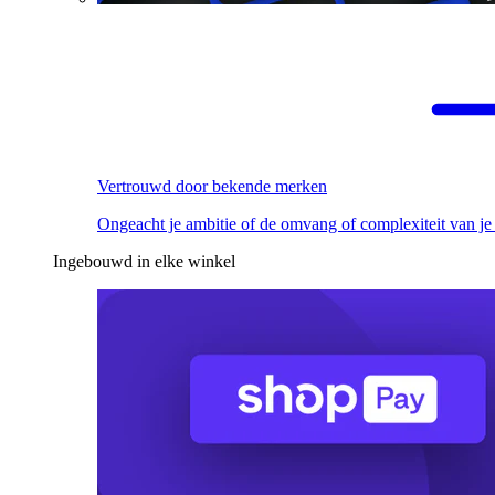
Vertrouwd door bekende merken
Ongeacht je ambitie of de omvang of complexiteit van je
Ingebouwd in elke winkel