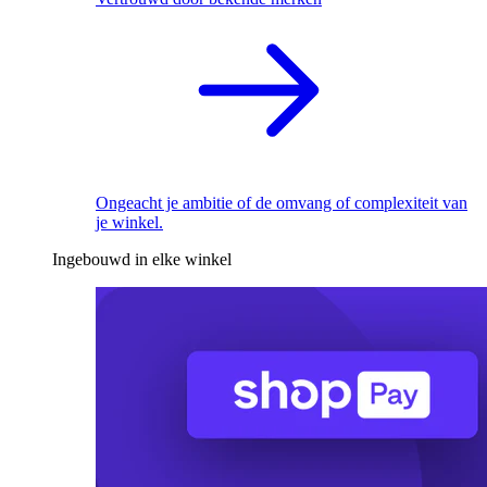
Ongeacht je ambitie of de omvang of complexiteit van
je winkel.
Ingebouwd in elke winkel