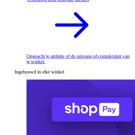
Ongeacht je ambitie of de omvang of complexiteit van
je winkel.
Ingebouwd in elke winkel