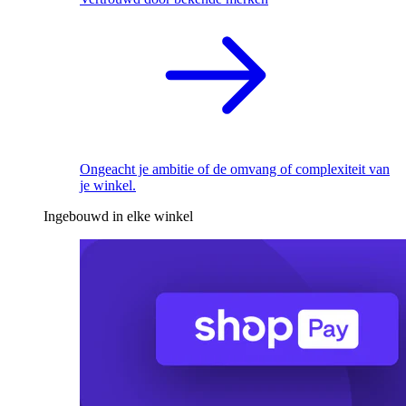
Ongeacht je ambitie of de omvang of complexiteit van
je winkel.
Ingebouwd in elke winkel