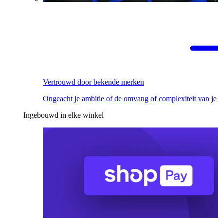
Vertrouwd door bekende merken
Ongeacht je ambitie of de omvang of complexiteit van je
Ingebouwd in elke winkel